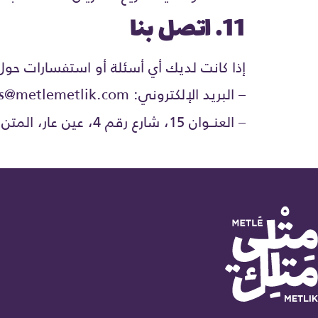
11. اتصل بنا
إذا كانت لديك أي أسئلة أو استفسارات حول
– البريد الإلكتروني: contactus@metlemetlik.com
– العنــوان 15، شارع رقم 4، عين عار، المتن الشمالي، المتن الشمالي، الجمهورية اللبنانية