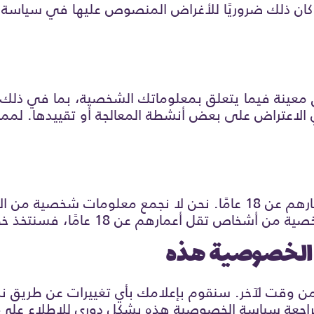
ن ذلك ضروريًا للأغراض المنصوص عليها في سياسة ا
 معينة فيما يتعلق بمعلوماتك الشخصية، بما في ذلك
الاعتراض على بعض أنشطة المعالجة أو تقييدها. لممار
رهم عن 18 عامًا، فسنتخذ خطوات لحذف هذه المعلومات.
 وقت لآخر. سنقوم بإعلامك بأي تغييرات عن طريق ن
راجعة سياسة الخصوصية هذه بشكل دوري للاطلاع على أ