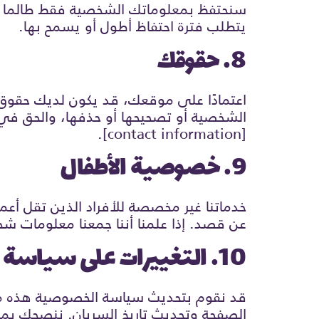
سنحتفظ بمعلوماتك الشخصية فقط طالما كا
يتطلب فترة احتفاظ أطول أو يسمح بها.
8. حقوقك
اعتمادًا على موقعك، قد يكون لديك حقوق
الشخصية أو تصحيحها أو حذفها، والحق في 
[contact information].
9. خصوصية الأطفال
عن قصد. إذا علمنا أننا جمعنا معلومات شخصية من أشخاص تقل أعما
10. التغييرات على سياسة الخصوصية هذه
قد نقوم بتحديث سياسة الخصوصية هذه من
الصفحة وتحديث تاريخ السريان. ننصحك بم