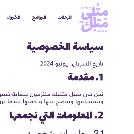
الرحلات
البرامج
الخبراء
سياسة الخصوصية
تاريخ السريان: يونيو 2024
1. مقدمة
نحن في ميتل متليك ملتزمون بحماية خص
ونستخدمها ونفصح عنها ونحميها عندما تزو
2. المعلومات التي نجمعها
2.1. معلومات شخصية