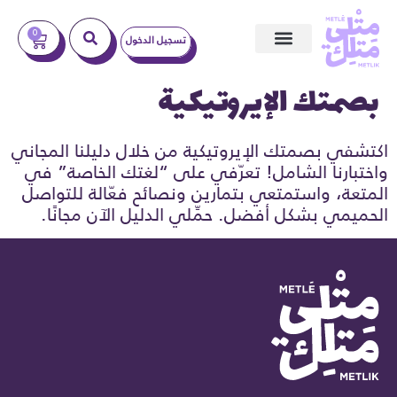
0
تسجيل الدخول
ندوات عبر الإنترنت
بصمتك الإيروتيكية
اكتشفي بصمتك الإيروتيكية من خلال دليلنا المجاني
واختبارنا الشامل! تعرّفي على “لغتك الخاصة” في
المتعة، واستمتعي بتمارين ونصائح فعّالة للتواصل
الحميمي بشكل أفضل. حمِّلي الدليل الآن مجانًا.